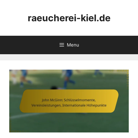
Skip
to
raeucherei-kiel.de
content
Menu