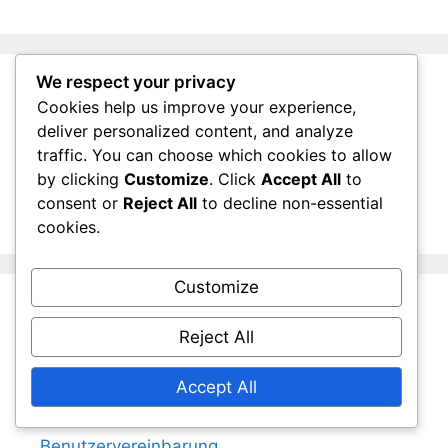
We respect your privacy
Cookies help us improve your experience,
Archiv
deliver personalized content, and analyze
traffic. You can choose which cookies to allow
March 2026
by clicking
Customize
. Click
Accept All
to
February 2026
consent or
Reject All
to decline non-essential
cookies.
Customize
Rechtliches
Reject All
Cookie-Einstellungen
Accept All
Unsere Geschichte
Benutzervereinbarung