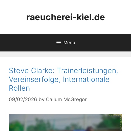
Skip
to
raeucherei-kiel.de
content
Menu
Steve Clarke: Trainerleistungen,
Vereinserfolge, Internationale
Rollen
09/02/2026
by
Callum McGregor